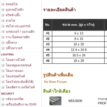
หลอดไฟ
รายละเอียดสินค้า
อุปกรณ์ไฟฟ้า
สวิทซ์-ปลั๊ก
สายไฟ
No.
ขนาด mm. (สูง x กว้าง)
ท่อไฟ และอุปกรณ์
เบรคเกอร์ / แมกเนติก
#1
6 x 13
ราง /บ็อคพลาสติก
#2
8 x 15
ปลั๊กพ่วง
#3
10 x 20
ปลั๊กเพาเวอร์
#4
12.4 x 24.8
LIGHTING
#5
16.5 x 24
โคมดาวน์ไลท์
#6
18 x 29
โคมฟลูออเรสเซนต์
โคมภายนอก
รูปสินค้าเพิ่มเติม
โคมสปอตไลท์
โคมไฟประดับ/ตั้งโต๊ะ
No More Picture.
โคมติดราง แทร็คไลท์
สินค้าใกล้เคียง
SECURITY
กล้องวงจรปิด
รางวาย
WDU3030
PROF 
เครื่องบันทึกภาพ /DVR