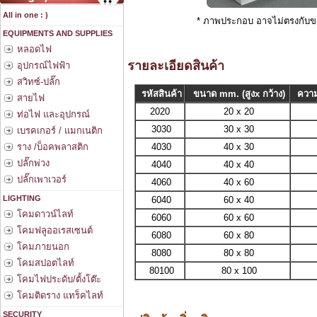
All in one : )
* ภาพประกอบ อาจไม่ตรงกับข
EQUIPMENTS AND SUPPLIES
หลอดไฟ
รายละเอียดสินค้า
อุปกรณ์ไฟฟ้า
สวิทซ์-ปลั๊ก
รหัสสินค้า
ขนาด mm. (สูงx กว้าง)
ความ
สายไฟ
2020
20 x 20
ท่อไฟ และอุปกรณ์
3030
30 x 30
เบรคเกอร์ / แมกเนติก
ราง /บ็อคพลาสติก
4030
40 x 30
ปลั๊กพ่วง
4040
40 x 40
ปลั๊กเพาเวอร์
4060
40 x 60
LIGHTING
6040
60 x 40
โคมดาวน์ไลท์
6060
60 x 60
โคมฟลูออเรสเซนต์
6080
60 x 80
โคมภายนอก
8080
80 x 80
โคมสปอตไลท์
80100
80 x 100
โคมไฟประดับ/ตั้งโต๊ะ
โคมติดราง แทร็คไลท์
SECURITY