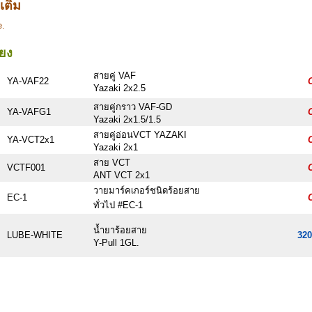
มเติม
e.
ียง
สายคู่ VAF
YA-VAF22
C
Yazaki 2x2.5
สายคู่กราว VAF-GD
YA-VAFG1
C
Yazaki 2x1.5/1.5
สายคู่อ่อนVCT YAZAKI
YA-VCT2x1
C
Yazaki 2x1
สาย VCT
VCTF001
C
ANT VCT 2x1
วายมาร์คเกอร์ชนิดร้อยสาย
EC-1
C
ทั่วไป #EC-1
น้ำยาร้อยสาย
LUBE-WHITE
320
Y-Pull 1GL.