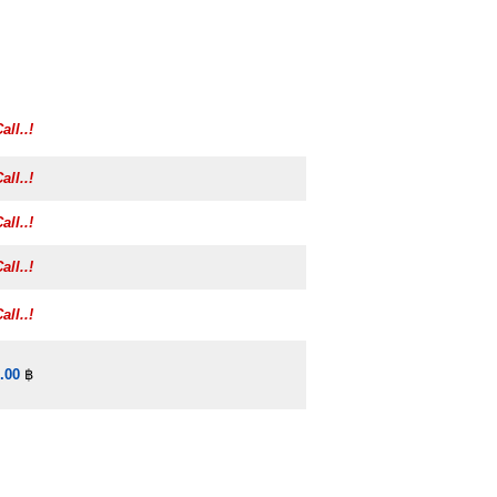
all..!
all..!
all..!
all..!
all..!
.00
฿