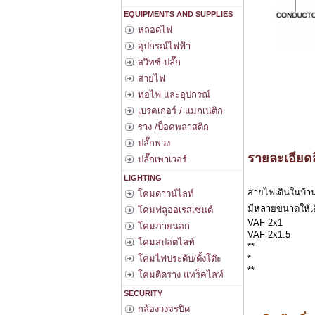
EQUIPMENTS AND SUPPLIES
หลอดไฟ
อุปกรณ์ไฟฟ้า
สวิทซ์-ปลั๊ก
สายไฟ
ท่อไฟ และอุปกรณ์
เบรคเกอร์ / แมกเนติก
ราง /บ็อคพลาสติก
ปลั๊กพ่วง
รายละเอียดส
ปลั๊กเพาเวอร์
LIGHTING
สายไฟเดินในบ้าน
โคมดาวน์ไลท์
มีหลายขนาดให้เ
โคมฟลูออเรสเซนต์
VAF 2x1
โคมภายนอก
VAF 2x1.5
โคมสปอตไลท์
**
โคมไฟประดับ/ตั้งโต๊ะ
*
**
โคมติดราง แทร็คไลท์
SECURITY
กล้องวงจรปิด