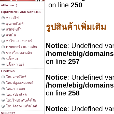
on line
250
All in one : )
EQUIPMENTS AND SUPPLIES
หลอดไฟ
อุปกรณ์ไฟฟ้า
รูปสินค้าเพิ่มเติม
สวิทซ์-ปลั๊ก
สายไฟ
ท่อไฟ และอุปกรณ์
Notice
: Undefined var
เบรคเกอร์ / แมกเนติก
/home/ebig/domains/
ราง /บ็อคพลาสติก
ปลั๊กพ่วง
on line
257
ปลั๊กเพาเวอร์
LIGHTING
Notice
: Undefined var
โคมดาวน์ไลท์
โคมฟลูออเรสเซนต์
/home/ebig/domains/
โคมภายนอก
on line
258
โคมสปอตไลท์
โคมไฟประดับ/ตั้งโต๊ะ
โคมติดราง แทร็คไลท์
Notice
: Undefined var
SECURITY