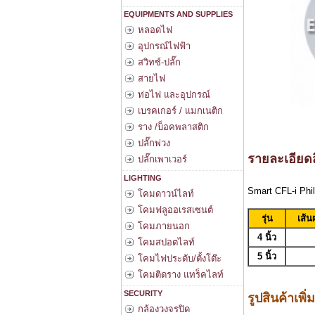
EQUIPMENTS AND SUPPLIES
หลอดไฟ
อุปกรณ์ไฟฟ้า
สวิทซ์-ปลั๊ก
สายไฟ
ท่อไฟ และอุปกรณ์
เบรคเกอร์ / แมกเนติก
ราง /บ็อคพลาสติก
ปลั๊กพ่วง
รายละเอียดส
ปลั๊กเพาเวอร์
LIGHTING
Smart CFL-i Phil
โคมดาวน์ไลท์
โคมฟลูออเรสเซนต์
รุ่น
เส้น
โคมภายนอก
4 นิ้ว
โคมสปอตไลท์
5 นิ้ว
โคมไฟประดับ/ตั้งโต๊ะ
โคมติดราง แทร็คไลท์
SECURITY
รูปสินค้าเพิ่
กล้องวงจรปิด